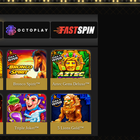
Bronco Spirit™
Aztec Gems Deluxe™
Triple Joker™
5 Lions Gold™