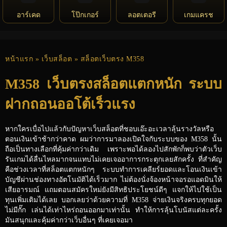
อาร์เคด
โป๊กเกอร์
ลอตเตอรี
เกมแครช
หน้าแรก
»
เว็บสล็อต
» สล็อตเว็บตรง M358
M358 เว็บตรงสล็อตแตกหนัก ระบบ
ฝากถอนออโต้เร็วแรง
หากใครเบื่อไปแล้วกับปัญหาเว็บสล็อตที่ชอบเอ๊ะอะเวลาลุ้นรางวัลหรือ
ตอนเงินเข้าช้ากว่าคาด ผมว่าการมาลองเปิดใจกับระบบของ M358 นั้น
ถือเป็นทางเลือกที่คุ้มค่ากว่าเดิม เพราะพอได้ลองไปสักพักก็พบว่าตัวเว็บ
รันเกมได้ลื่นไหลมากจนแทบไม่เคยเจออาการกระตุกเลยสักครั้ง ที่สำคัญ
คือช่วงเวลาที่สล็อตแตกหนักๆ ระบบทำการเคลียร์ยอดและโอนเงินเข้า
บัญชีผ่านช่องทางอัตโนมัติได้เร็วมาก ไม่ต้องนั่งจ้องหน้าจอรอแอดมินให้
เสียอารมณ์ แถมตอนสมัครใหม่ยังมีสิทธิประโยชน์ดีๆ แจกให้ไปใช้เป็น
ทุนเพิ่มเติมได้เลย บอกเลยว่าด้วยความที่ M358 จ่ายเงินจริงครบทุกยอด
ไม่มีกั๊ก เล่นได้เท่าไหร่ถอนออกมาเท่านั้น ทำให้การลุ้นโบนัสแต่ละครั้ง
มันสนุกและคุ้มค่ากว่าเว็บอื่นๆ ที่เคยเจอมา