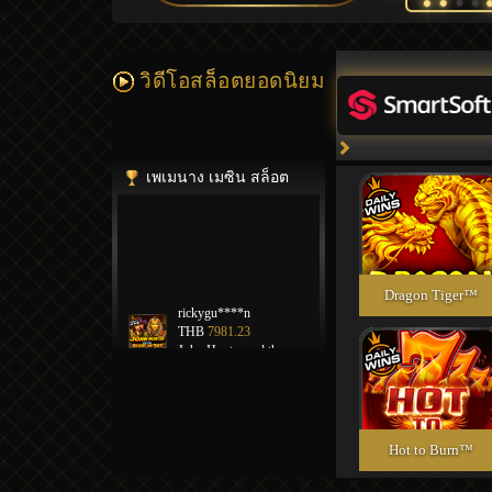
วิดีโอสล็อตยอดนิยม
เพเมนาง เมซิน สล็อต
Dragon Tiger™
rickygu****n
THB
7981.23
John Hunter and the
Book of Tut™
d****y
THB
7320.48
Sweet Bonanza™
Hot to Burn™