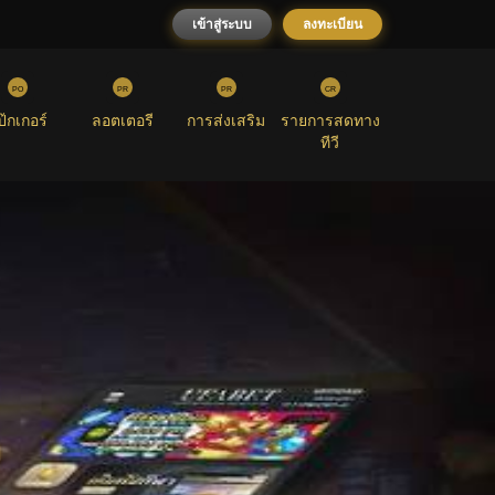
เข้าสู่ระบบ
ลงทะเบียน
ป๊กเกอร์
ลอตเตอรี
การส่งเสริม
รายการสดทาง
ทีวี