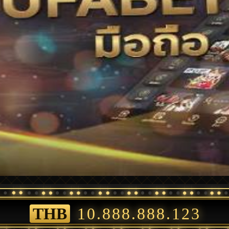
THB
10.888.888.123