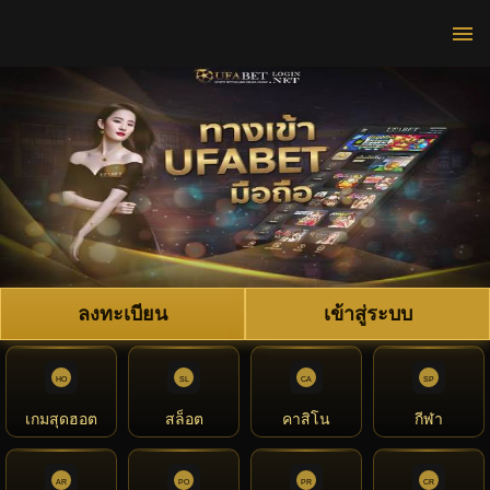
ลงทะเบียน
เข้าสู่ระบบ
เกมสุดฮอต
สล็อต
คาสิโน
กีฬา