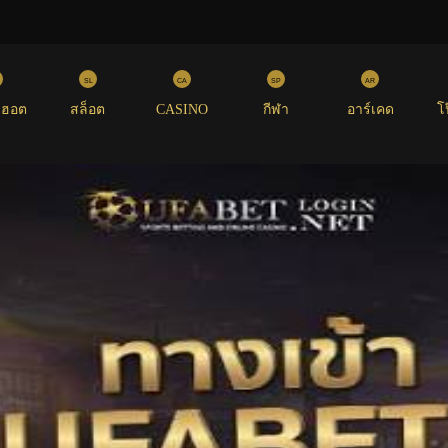
ดฮอต
สล็อต
CASINO
กีฬา
อาร์เคด
โ