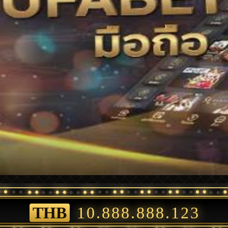
THB
10.888.888.123