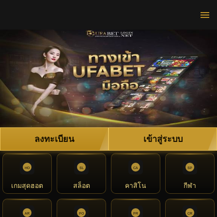
ลงทะเบียน
เข้าสู่ระบบ
เกมสุดฮอต
สล็อต
คาสิโน
กีฬา