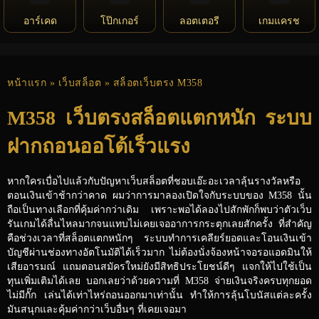
อาร์เคด
โป๊กเกอร์
ลอตเตอรี
เกมแครช
หน้าแรก
»
เว็บสล็อต
» สล็อตเว็บตรง M358
M358 เว็บตรงสล็อตแตกหนัก ระบบ
ฝากถอนออโต้เร็วแรง
หากใครเบื่อไปแล้วกับปัญหาเว็บสล็อตที่ชอบเอ๊ะอะเวลาลุ้นรางวัลหรือ
ตอนเงินเข้าช้ากว่าคาด ผมว่าการมาลองเปิดใจกับระบบของ M358 นั้น
ถือเป็นทางเลือกที่คุ้มค่ากว่าเดิม เพราะพอได้ลองไปสักพักก็พบว่าตัวเว็บ
รันเกมได้ลื่นไหลมากจนแทบไม่เคยเจออาการกระตุกเลยสักครั้ง ที่สำคัญ
คือช่วงเวลาที่สล็อตแตกหนักๆ ระบบทำการเคลียร์ยอดและโอนเงินเข้า
บัญชีผ่านช่องทางอัตโนมัติได้เร็วมาก ไม่ต้องนั่งจ้องหน้าจอรอแอดมินให้
เสียอารมณ์ แถมตอนสมัครใหม่ยังมีสิทธิประโยชน์ดีๆ แจกให้ไปใช้เป็น
ทุนเพิ่มเติมได้เลย บอกเลยว่าด้วยความที่ M358 จ่ายเงินจริงครบทุกยอด
ไม่มีกั๊ก เล่นได้เท่าไหร่ถอนออกมาเท่านั้น ทำให้การลุ้นโบนัสแต่ละครั้ง
มันสนุกและคุ้มค่ากว่าเว็บอื่นๆ ที่เคยเจอมา