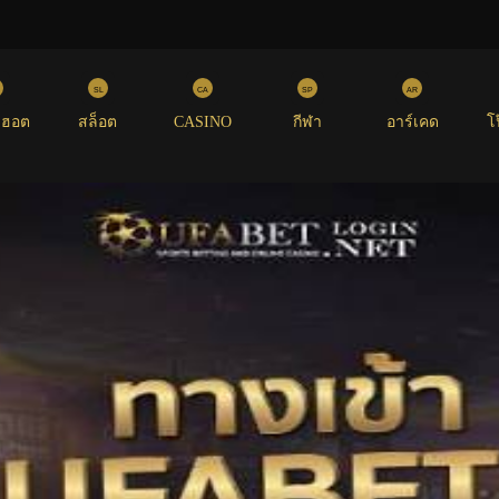
ดฮอต
สล็อต
CASINO
กีฬา
อาร์เคด
โ