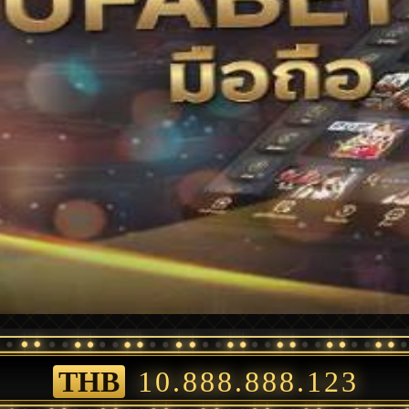
THB
10.888.888.123