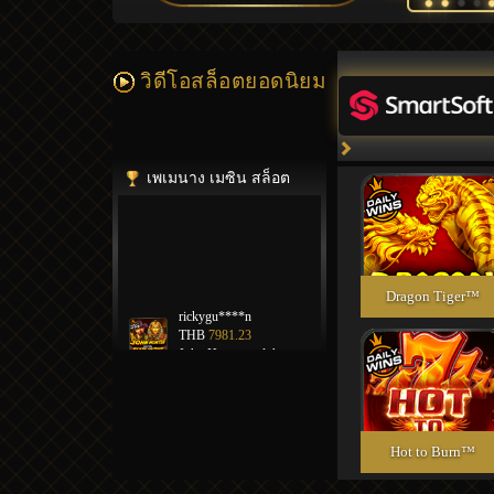
วิดีโอสล็อตยอดนิยม
เพเมนาง เมซิน สล็อต
Dragon Tiger™
rickygu****n
THB
7981.23
John Hunter and the
Book of Tut™
d****y
THB
7320.48
Sweet Bonanza™
Hot to Burn™