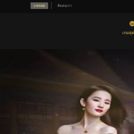
แชทสด
ติดต่อเรา
เกมสุ