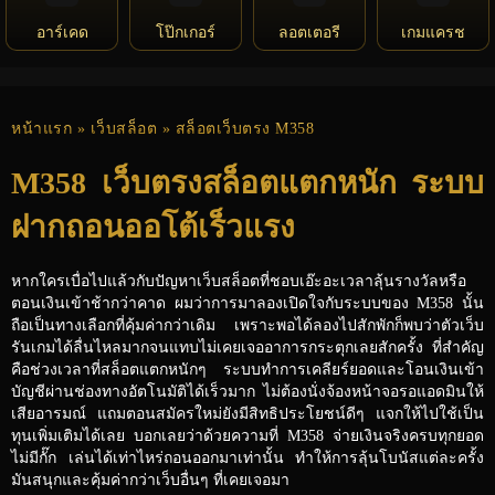
อาร์เคด
โป๊กเกอร์
ลอตเตอรี
เกมแครช
หน้าแรก
»
เว็บสล็อต
» สล็อตเว็บตรง M358
M358 เว็บตรงสล็อตแตกหนัก ระบบ
ฝากถอนออโต้เร็วแรง
หากใครเบื่อไปแล้วกับปัญหาเว็บสล็อตที่ชอบเอ๊ะอะเวลาลุ้นรางวัลหรือ
ตอนเงินเข้าช้ากว่าคาด ผมว่าการมาลองเปิดใจกับระบบของ M358 นั้น
ถือเป็นทางเลือกที่คุ้มค่ากว่าเดิม เพราะพอได้ลองไปสักพักก็พบว่าตัวเว็บ
รันเกมได้ลื่นไหลมากจนแทบไม่เคยเจออาการกระตุกเลยสักครั้ง ที่สำคัญ
คือช่วงเวลาที่สล็อตแตกหนักๆ ระบบทำการเคลียร์ยอดและโอนเงินเข้า
บัญชีผ่านช่องทางอัตโนมัติได้เร็วมาก ไม่ต้องนั่งจ้องหน้าจอรอแอดมินให้
เสียอารมณ์ แถมตอนสมัครใหม่ยังมีสิทธิประโยชน์ดีๆ แจกให้ไปใช้เป็น
ทุนเพิ่มเติมได้เลย บอกเลยว่าด้วยความที่ M358 จ่ายเงินจริงครบทุกยอด
ไม่มีกั๊ก เล่นได้เท่าไหร่ถอนออกมาเท่านั้น ทำให้การลุ้นโบนัสแต่ละครั้ง
มันสนุกและคุ้มค่ากว่าเว็บอื่นๆ ที่เคยเจอมา