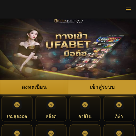
ลงทะเบียน
เข้าสู่ระบบ
เกมสุดฮอต
สล็อต
คาสิโน
กีฬา