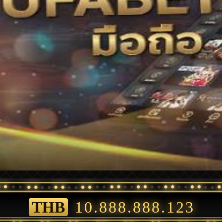
THB
10.888.888.123