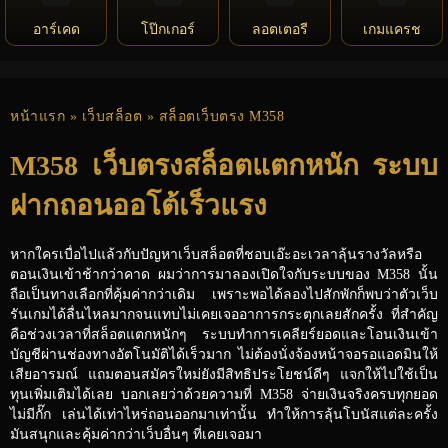
อาร์เคด
โป๊กเกอร์
ลอตเตอรี
เกมแครช
หน้าแรก
»
เว็บสล็อต
» สล็อตเว็บตรง M358
M358 เว็บตรงสล็อตแตกหนัก ระบบ
ฝากถอนออโต้เร็วแรง
หากใครเบื่อไปแล้วกับปัญหาเว็บสล็อตที่ชอบเอ๊ะอะเวลาลุ้นรางวัลหรือ
ตอนเงินเข้าช้ากว่าคาด ผมว่าการมาลองเปิดใจกับระบบของ M358 นั้น
ถือเป็นทางเลือกที่คุ้มค่ากว่าเดิม เพราะพอได้ลองไปสักพักก็พบว่าตัวเว็บ
รันเกมได้ลื่นไหลมากจนแทบไม่เคยเจออาการกระตุกเลยสักครั้ง ที่สำคัญ
คือช่วงเวลาที่สล็อตแตกหนักๆ ระบบทำการเคลียร์ยอดและโอนเงินเข้า
บัญชีผ่านช่องทางอัตโนมัติได้เร็วมาก ไม่ต้องนั่งจ้องหน้าจอรอแอดมินให้
เสียอารมณ์ แถมตอนสมัครใหม่ยังมีสิทธิประโยชน์ดีๆ แจกให้ไปใช้เป็น
ทุนเพิ่มเติมได้เลย บอกเลยว่าด้วยความที่ M358 จ่ายเงินจริงครบทุกยอด
ไม่มีกั๊ก เล่นได้เท่าไหร่ถอนออกมาเท่านั้น ทำให้การลุ้นโบนัสแต่ละครั้ง
มันสนุกและคุ้มค่ากว่าเว็บอื่นๆ ที่เคยเจอมา