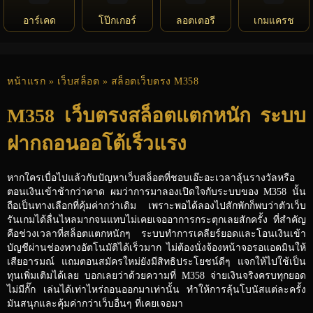
อาร์เคด
โป๊กเกอร์
ลอตเตอรี
เกมแครช
หน้าแรก
»
เว็บสล็อต
» สล็อตเว็บตรง M358
M358 เว็บตรงสล็อตแตกหนัก ระบบ
ฝากถอนออโต้เร็วแรง
หากใครเบื่อไปแล้วกับปัญหาเว็บสล็อตที่ชอบเอ๊ะอะเวลาลุ้นรางวัลหรือ
ตอนเงินเข้าช้ากว่าคาด ผมว่าการมาลองเปิดใจกับระบบของ M358 นั้น
ถือเป็นทางเลือกที่คุ้มค่ากว่าเดิม เพราะพอได้ลองไปสักพักก็พบว่าตัวเว็บ
รันเกมได้ลื่นไหลมากจนแทบไม่เคยเจออาการกระตุกเลยสักครั้ง ที่สำคัญ
คือช่วงเวลาที่สล็อตแตกหนักๆ ระบบทำการเคลียร์ยอดและโอนเงินเข้า
บัญชีผ่านช่องทางอัตโนมัติได้เร็วมาก ไม่ต้องนั่งจ้องหน้าจอรอแอดมินให้
เสียอารมณ์ แถมตอนสมัครใหม่ยังมีสิทธิประโยชน์ดีๆ แจกให้ไปใช้เป็น
ทุนเพิ่มเติมได้เลย บอกเลยว่าด้วยความที่ M358 จ่ายเงินจริงครบทุกยอด
ไม่มีกั๊ก เล่นได้เท่าไหร่ถอนออกมาเท่านั้น ทำให้การลุ้นโบนัสแต่ละครั้ง
มันสนุกและคุ้มค่ากว่าเว็บอื่นๆ ที่เคยเจอมา