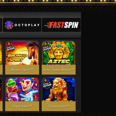
Bronco Spirit™
Aztec Gems Deluxe™
Triple Joker™
5 Lions Gold™