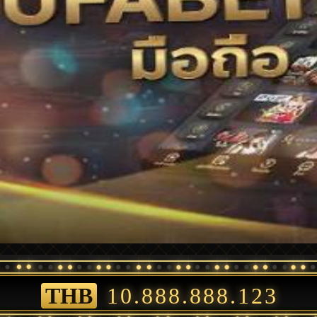
THB
10.888.888.123