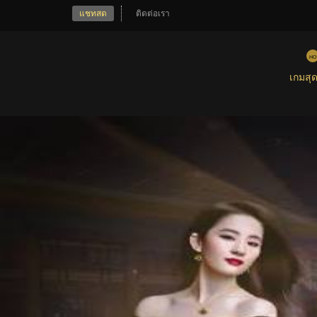
แชทสด
ติดต่อเรา
เกมสุ