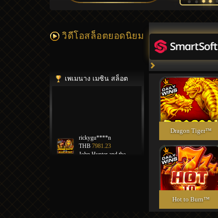
วิดีโอสล็อตยอดนิยม
เพเมนาง เมซิน สล็อต
Dragon Tiger™
rickygu****n
THB
7981.23
John Hunter and the
Book of Tut™
d****y
THB
7320.48
Sweet Bonanza™
Hot to Burn™