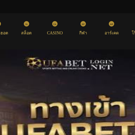
ดฮอต
สล็อต
CASINO
กีฬา
อาร์เคด
โ