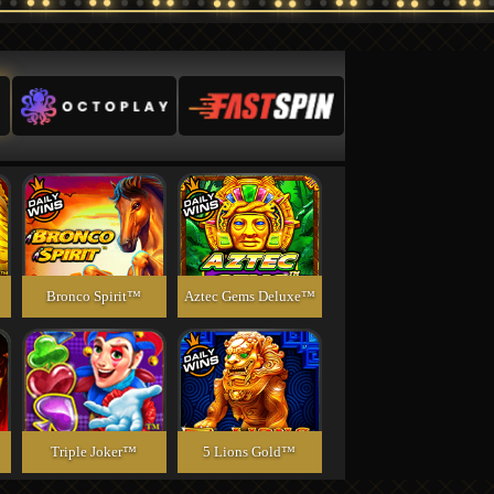
Bronco Spirit™
Aztec Gems Deluxe™
Triple Joker™
5 Lions Gold™