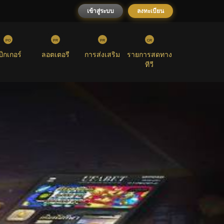
เข้าสู่ระบบ
ลงทะเบียน
ป๊กเกอร์
ลอตเตอรี
การส่งเสริม
รายการสดทาง
ทีวี