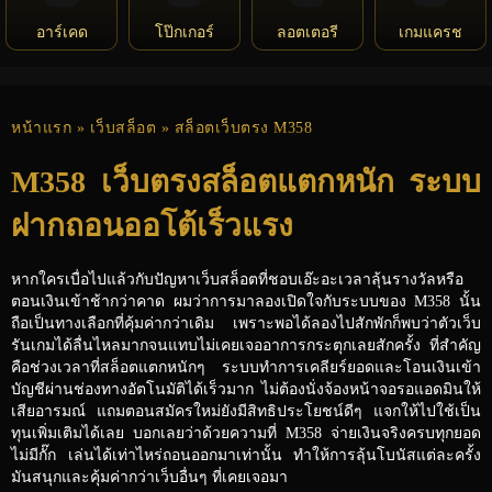
อาร์เคด
โป๊กเกอร์
ลอตเตอรี
เกมแครช
หน้าแรก
»
เว็บสล็อต
» สล็อตเว็บตรง M358
M358 เว็บตรงสล็อตแตกหนัก ระบบ
ฝากถอนออโต้เร็วแรง
หากใครเบื่อไปแล้วกับปัญหาเว็บสล็อตที่ชอบเอ๊ะอะเวลาลุ้นรางวัลหรือ
ตอนเงินเข้าช้ากว่าคาด ผมว่าการมาลองเปิดใจกับระบบของ M358 นั้น
ถือเป็นทางเลือกที่คุ้มค่ากว่าเดิม เพราะพอได้ลองไปสักพักก็พบว่าตัวเว็บ
รันเกมได้ลื่นไหลมากจนแทบไม่เคยเจออาการกระตุกเลยสักครั้ง ที่สำคัญ
คือช่วงเวลาที่สล็อตแตกหนักๆ ระบบทำการเคลียร์ยอดและโอนเงินเข้า
บัญชีผ่านช่องทางอัตโนมัติได้เร็วมาก ไม่ต้องนั่งจ้องหน้าจอรอแอดมินให้
เสียอารมณ์ แถมตอนสมัครใหม่ยังมีสิทธิประโยชน์ดีๆ แจกให้ไปใช้เป็น
ทุนเพิ่มเติมได้เลย บอกเลยว่าด้วยความที่ M358 จ่ายเงินจริงครบทุกยอด
ไม่มีกั๊ก เล่นได้เท่าไหร่ถอนออกมาเท่านั้น ทำให้การลุ้นโบนัสแต่ละครั้ง
มันสนุกและคุ้มค่ากว่าเว็บอื่นๆ ที่เคยเจอมา