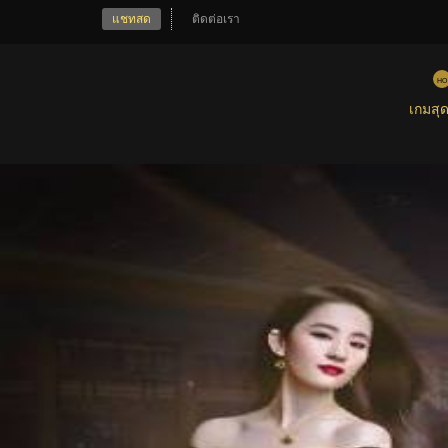
แชทสด
ติดต่อเรา
เกมสุ