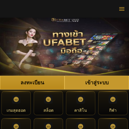
ลงทะเบียน
เข้าสู่ระบบ
เกมสุดฮอต
สล็อต
คาสิโน
กีฬา