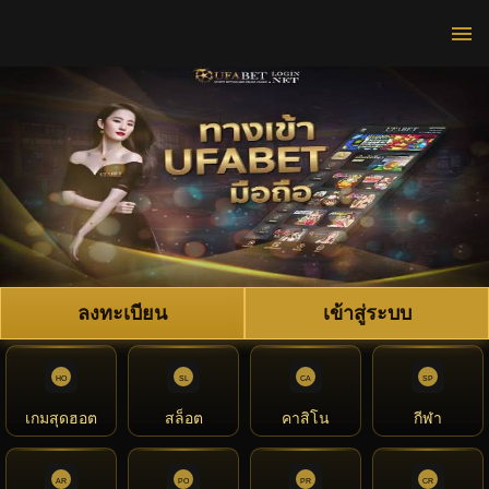
ลงทะเบียน
เข้าสู่ระบบ
เกมสุดฮอต
สล็อต
คาสิโน
กีฬา