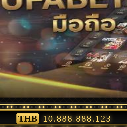
THB
10.888.888.123