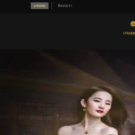
แชทสด
ติดต่อเรา
เกมสุ