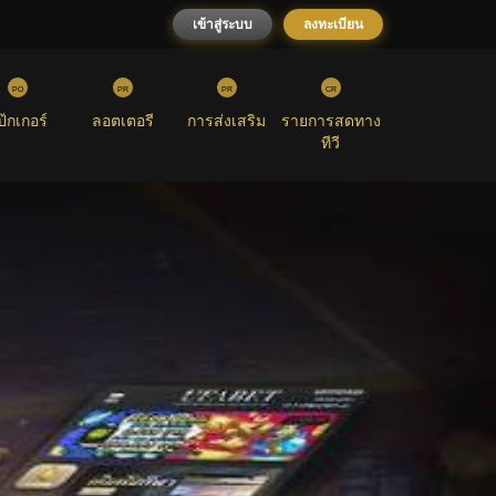
เข้าสู่ระบบ
ลงทะเบียน
ป๊กเกอร์
ลอตเตอรี
การส่งเสริม
รายการสดทาง
ทีวี