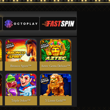
Bronco Spirit™
Aztec Gems Deluxe™
Triple Joker™
5 Lions Gold™