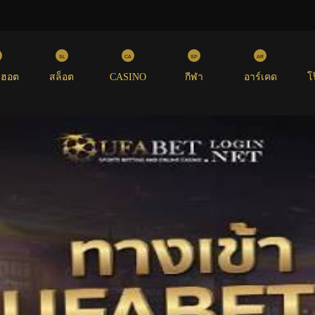
ดฮอต
สล็อต
CASINO
กีฬา
อาร์เคด
โ