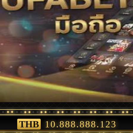
THB
10.888.888.123