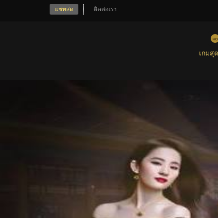
แชทสด
ติดต่อเรา
เกมสุ