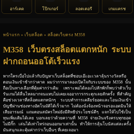
อาร์เคด
โป๊กเกอร์
ลอตเตอรี
เกมแครช
หน้าแรก
»
เว็บสล็อต
» สล็อตเว็บตรง M358
M358 เว็บตรงสล็อตแตกหนัก ระบบ
ฝากถอนออโต้เร็วแรง
หากใครเบื่อไปแล้วกับปัญหาเว็บสล็อตที่ชอบเอ๊ะอะเวลาลุ้นรางวัลหรือ
ตอนเงินเข้าช้ากว่าคาด ผมว่าการมาลองเปิดใจกับระบบของ M358 นั้น
ถือเป็นทางเลือกที่คุ้มค่ากว่าเดิม เพราะพอได้ลองไปสักพักก็พบว่าตัวเว็บ
รันเกมได้ลื่นไหลมากจนแทบไม่เคยเจออาการกระตุกเลยสักครั้ง ที่สำคัญ
คือช่วงเวลาที่สล็อตแตกหนักๆ ระบบทำการเคลียร์ยอดและโอนเงินเข้า
บัญชีผ่านช่องทางอัตโนมัติได้เร็วมาก ไม่ต้องนั่งจ้องหน้าจอรอแอดมินให้
เสียอารมณ์ แถมตอนสมัครใหม่ยังมีสิทธิประโยชน์ดีๆ แจกให้ไปใช้เป็น
ทุนเพิ่มเติมได้เลย บอกเลยว่าด้วยความที่ M358 จ่ายเงินจริงครบทุกยอด
ไม่มีกั๊ก เล่นได้เท่าไหร่ถอนออกมาเท่านั้น ทำให้การลุ้นโบนัสแต่ละครั้ง
มันสนุกและคุ้มค่ากว่าเว็บอื่นๆ ที่เคยเจอมา