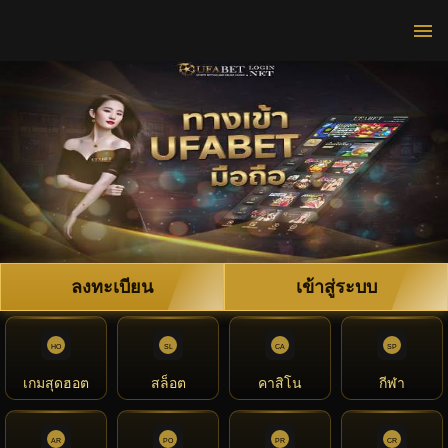
ลงทะเบียน
เข้าสู่ระบบ
เกมสุดฮอต
สล็อต
คาสิโน
กีฬา