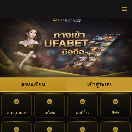
ลงทะเบียน
เข้าสู่ระบบ
เกมสุดฮอต
สล็อต
คาสิโน
กีฬา