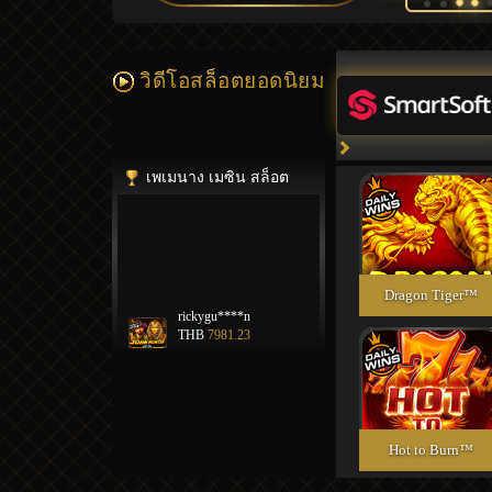
วิดีโอสล็อตยอดนิยม
เพเมนาง เมซิน สล็อต
Dragon Tiger™
rickygu****n
THB
7981.23
John Hunter and the
Book of Tut™
d****y
THB
7320.48
Sweet Bonanza™
Hot to Burn™