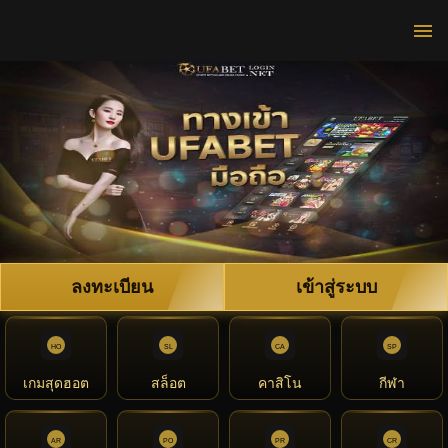
ลงทะเบียน
เข้าสู่ระบบ
เกมสุดฮอต
สล็อต
คาสิโน
กีฬา