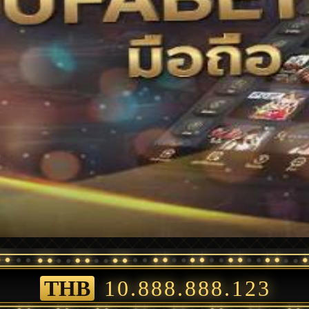
THB
10.888.888.123