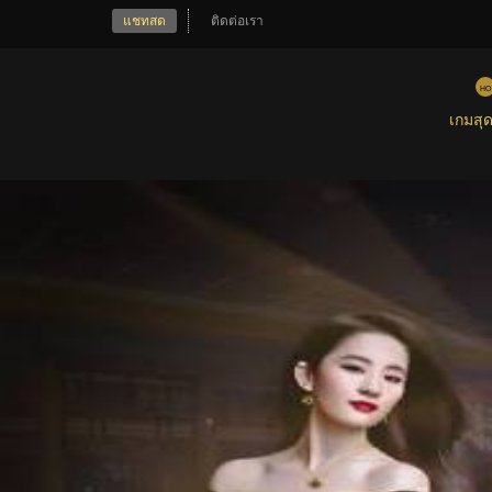
แชทสด
ติดต่อเรา
เกมสุ