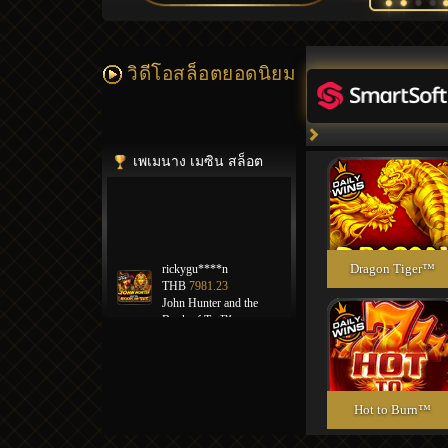
วิดีโอสล็อตยอดนิยม
เพเมนาง เมซิน สล็อต
rickygu****n
Dragon Tiger™
THB
7981.23
John Hunter and the
Book of Tut™
d****y
THB
7320.48
Sweet Bonanza™
Hot to Burn™