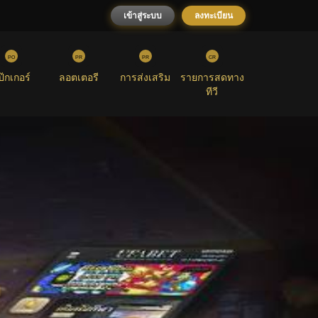
เข้าสู่ระบบ
ลงทะเบียน
ป๊กเกอร์
ลอตเตอรี
การส่งเสริม
รายการสดทาง
ทีวี