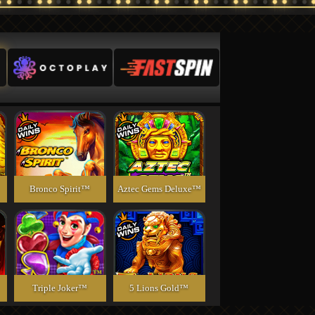
Bronco Spirit™
Aztec Gems Deluxe™
Triple Joker™
5 Lions Gold™