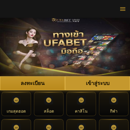
ลงทะเบียน
เข้าสู่ระบบ
เกมสุดฮอต
สล็อต
คาสิโน
กีฬา