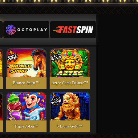
Bronco Spirit™
Aztec Gems Deluxe™
Triple Joker™
5 Lions Gold™