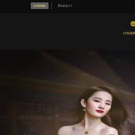
แชทสด
ติดต่อเรา
เกมสุ