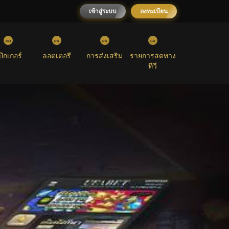
เข้าสู่ระบบ
ลงทะเบียน
ป๊กเกอร์
ลอตเตอรี
การส่งเสริม
รายการสดทาง
ทีวี