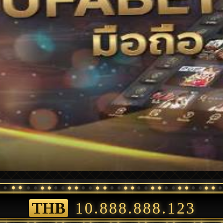
THB
10.888.888.123