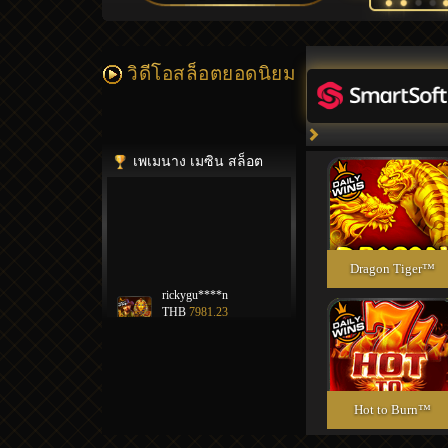
วิดีโอสล็อตยอดนิยม
เพเมนาง เมซิน สล็อต
Dragon Tiger™
rickygu****n
THB
7981.23
John Hunter and the
Book of Tut™
d****y
THB
7320.48
Sweet Bonanza™
Hot to Burn™