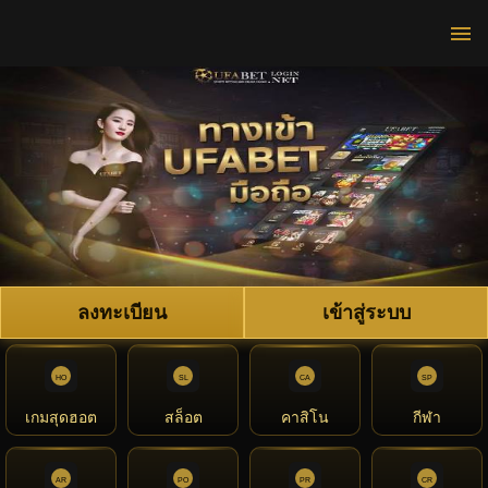
ลงทะเบียน
เข้าสู่ระบบ
เกมสุดฮอต
สล็อต
คาสิโน
กีฬา