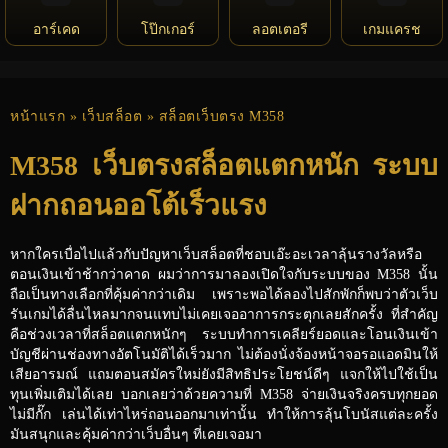
อาร์เคด
โป๊กเกอร์
ลอตเตอรี
เกมแครช
หน้าแรก
»
เว็บสล็อต
» สล็อตเว็บตรง M358
M358 เว็บตรงสล็อตแตกหนัก ระบบ
ฝากถอนออโต้เร็วแรง
หากใครเบื่อไปแล้วกับปัญหาเว็บสล็อตที่ชอบเอ๊ะอะเวลาลุ้นรางวัลหรือ
ตอนเงินเข้าช้ากว่าคาด ผมว่าการมาลองเปิดใจกับระบบของ M358 นั้น
ถือเป็นทางเลือกที่คุ้มค่ากว่าเดิม เพราะพอได้ลองไปสักพักก็พบว่าตัวเว็บ
รันเกมได้ลื่นไหลมากจนแทบไม่เคยเจออาการกระตุกเลยสักครั้ง ที่สำคัญ
คือช่วงเวลาที่สล็อตแตกหนักๆ ระบบทำการเคลียร์ยอดและโอนเงินเข้า
บัญชีผ่านช่องทางอัตโนมัติได้เร็วมาก ไม่ต้องนั่งจ้องหน้าจอรอแอดมินให้
เสียอารมณ์ แถมตอนสมัครใหม่ยังมีสิทธิประโยชน์ดีๆ แจกให้ไปใช้เป็น
ทุนเพิ่มเติมได้เลย บอกเลยว่าด้วยความที่ M358 จ่ายเงินจริงครบทุกยอด
ไม่มีกั๊ก เล่นได้เท่าไหร่ถอนออกมาเท่านั้น ทำให้การลุ้นโบนัสแต่ละครั้ง
มันสนุกและคุ้มค่ากว่าเว็บอื่นๆ ที่เคยเจอมา