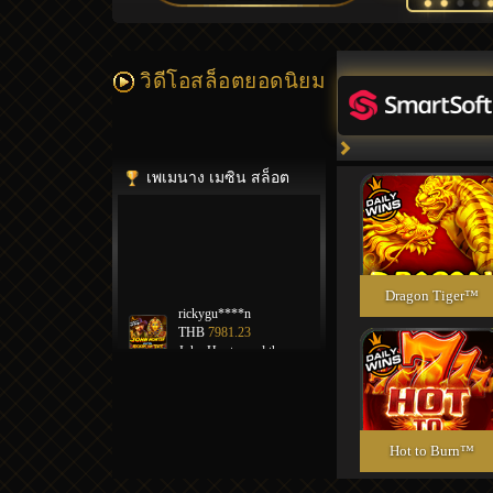
วิดีโอสล็อตยอดนิยม
เพเมนาง เมซิน สล็อต
Dragon Tiger™
rickygu****n
THB
7981.23
John Hunter and the
Book of Tut™
d****y
THB
7320.48
Sweet Bonanza™
Hot to Burn™