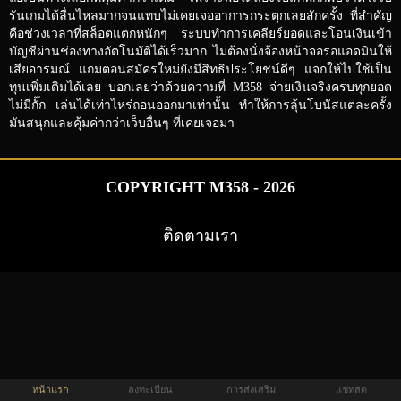
รันเกมได้ลื่นไหลมากจนแทบไม่เคยเจออาการกระตุกเลยสักครั้ง ที่สำคัญ
คือช่วงเวลาที่สล็อตแตกหนักๆ ระบบทำการเคลียร์ยอดและโอนเงินเข้า
บัญชีผ่านช่องทางอัตโนมัติได้เร็วมาก ไม่ต้องนั่งจ้องหน้าจอรอแอดมินให้
เสียอารมณ์ แถมตอนสมัครใหม่ยังมีสิทธิประโยชน์ดีๆ แจกให้ไปใช้เป็น
ทุนเพิ่มเติมได้เลย บอกเลยว่าด้วยความที่ M358 จ่ายเงินจริงครบทุกยอด
ไม่มีกั๊ก เล่นได้เท่าไหร่ถอนออกมาเท่านั้น ทำให้การลุ้นโบนัสแต่ละครั้ง
มันสนุกและคุ้มค่ากว่าเว็บอื่นๆ ที่เคยเจอมา
COPYRIGHT M358 - 2026
ติดตามเรา
หน้าแรก
ลงทะเบียน
การส่งเสริม
แชทสด