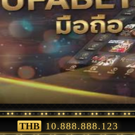
THB
10.888.888.123