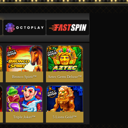
Bronco Spirit™
Aztec Gems Deluxe™
Triple Joker™
5 Lions Gold™