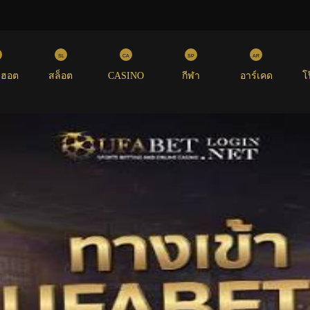
ดฮอต
สล็อต
CASINO
กีฬา
อาร์เคด
โ