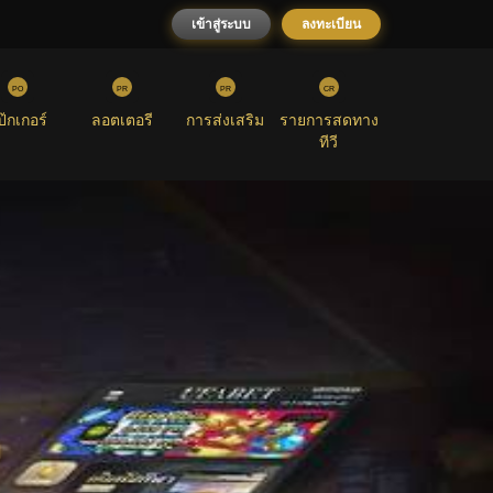
เข้าสู่ระบบ
ลงทะเบียน
ป๊กเกอร์
ลอตเตอรี
การส่งเสริม
รายการสดทาง
ทีวี