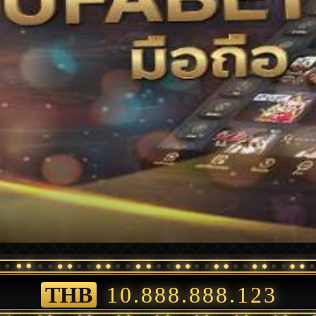
THB
10.888.888.123