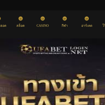
ดฮอต
สล็อต
CASINO
กีฬา
อาร์เคด
โ