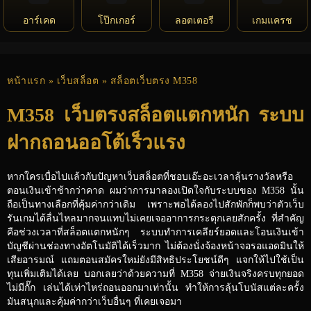
อาร์เคด
โป๊กเกอร์
ลอตเตอรี
เกมแครช
หน้าแรก
»
เว็บสล็อต
» สล็อตเว็บตรง M358
M358 เว็บตรงสล็อตแตกหนัก ระบบ
ฝากถอนออโต้เร็วแรง
หากใครเบื่อไปแล้วกับปัญหาเว็บสล็อตที่ชอบเอ๊ะอะเวลาลุ้นรางวัลหรือ
ตอนเงินเข้าช้ากว่าคาด ผมว่าการมาลองเปิดใจกับระบบของ M358 นั้น
ถือเป็นทางเลือกที่คุ้มค่ากว่าเดิม เพราะพอได้ลองไปสักพักก็พบว่าตัวเว็บ
รันเกมได้ลื่นไหลมากจนแทบไม่เคยเจออาการกระตุกเลยสักครั้ง ที่สำคัญ
คือช่วงเวลาที่สล็อตแตกหนักๆ ระบบทำการเคลียร์ยอดและโอนเงินเข้า
บัญชีผ่านช่องทางอัตโนมัติได้เร็วมาก ไม่ต้องนั่งจ้องหน้าจอรอแอดมินให้
เสียอารมณ์ แถมตอนสมัครใหม่ยังมีสิทธิประโยชน์ดีๆ แจกให้ไปใช้เป็น
ทุนเพิ่มเติมได้เลย บอกเลยว่าด้วยความที่ M358 จ่ายเงินจริงครบทุกยอด
ไม่มีกั๊ก เล่นได้เท่าไหร่ถอนออกมาเท่านั้น ทำให้การลุ้นโบนัสแต่ละครั้ง
มันสนุกและคุ้มค่ากว่าเว็บอื่นๆ ที่เคยเจอมา