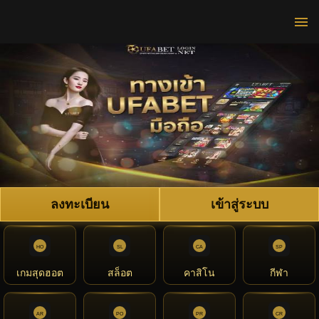
ลงทะเบียน
เข้าสู่ระบบ
เกมสุดฮอต
สล็อต
คาสิโน
กีฬา