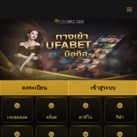
ลงทะเบียน
เข้าสู่ระบบ
เกมสุดฮอต
สล็อต
คาสิโน
กีฬา