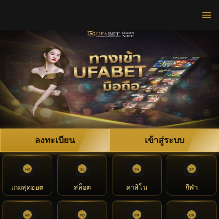
ลงทะเบียน
เข้าสู่ระบบ
เกมสุดฮอต
สล็อต
คาสิโน
กีฬา