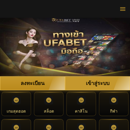
ลงทะเบียน
เข้าสู่ระบบ
เกมสุดฮอต
สล็อต
คาสิโน
กีฬา