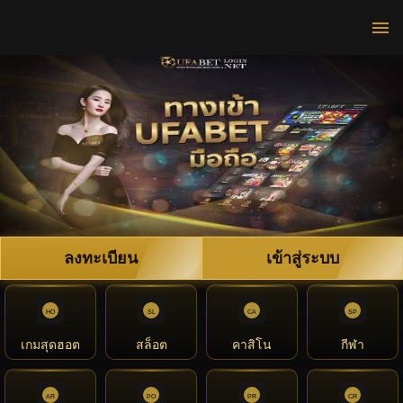
ลงทะเบียน
เข้าสู่ระบบ
เกมสุดฮอต
สล็อต
คาสิโน
กีฬา