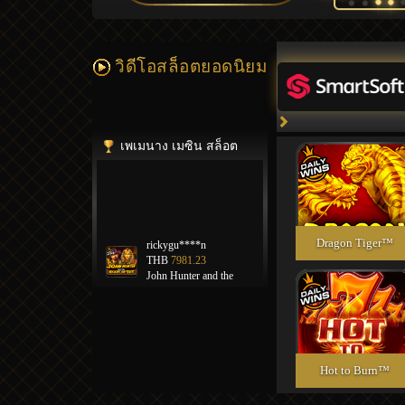
วิดีโอสล็อตยอดนิยม
เพเมนาง เมซิน สล็อต
rickygu****n
Dragon Tiger™
THB
7981.23
John Hunter and the
Book of Tut™
d****y
THB
7320.48
Sweet Bonanza™
Hot to Burn™