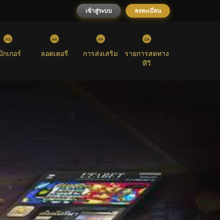
เข้าสู่ระบบ
ลงทะเบียน
ป๊กเกอร์
ลอตเตอรี
การส่งเสริม
รายการสดทาง
ทีวี