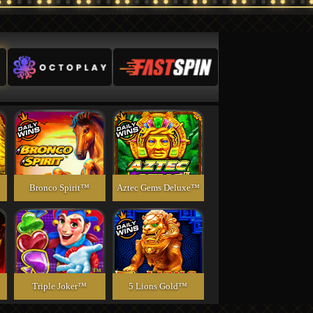
Bronco Spirit™
Aztec Gems Deluxe™
Triple Joker™
5 Lions Gold™