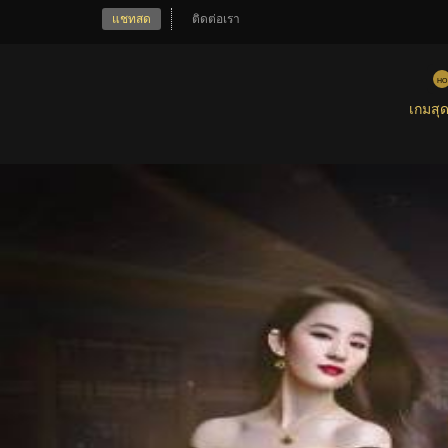
แชทสด
ติดต่อเรา
เกมสุ