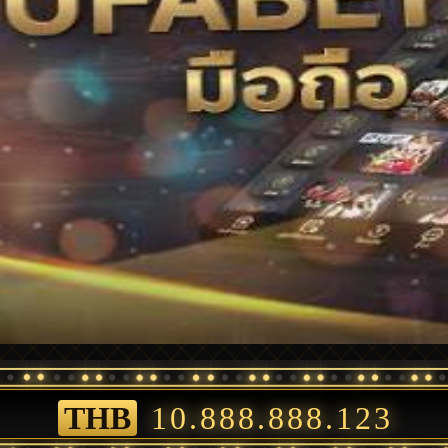
THB
10.888.888.123