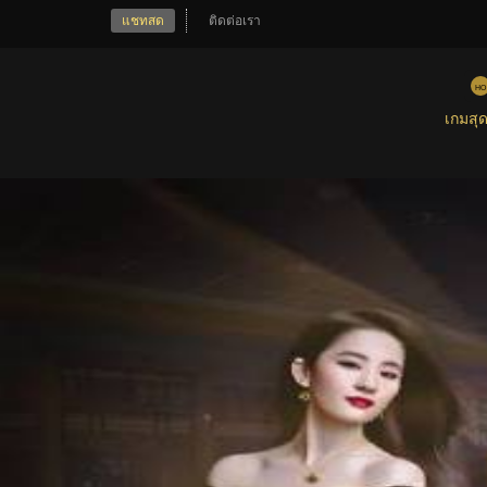
แชทสด
ติดต่อเรา
เกมสุ