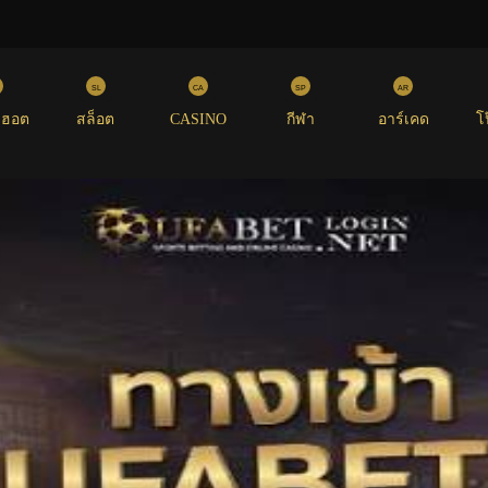
ดฮอต
สล็อต
CASINO
กีฬา
อาร์เคด
โ