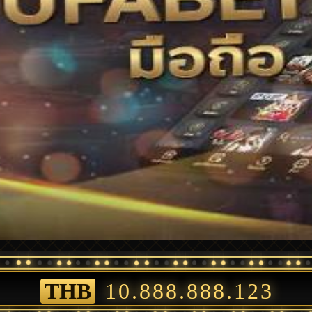
THB
10.888.888.123